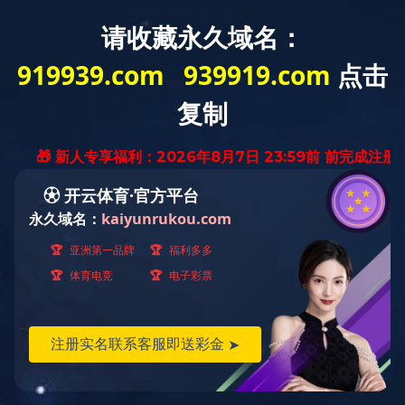
特别策划
视频中心
自媒体矩阵