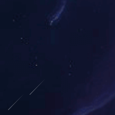
今日上午10点半，青媒前去探访发现，商场的外墙
口的照射下，非常吸睛。
从一楼乘扶梯登上二楼，迎面就能看到
原本完全被
有工作人员正在进行清洁。扶梯上的图案比较卡通