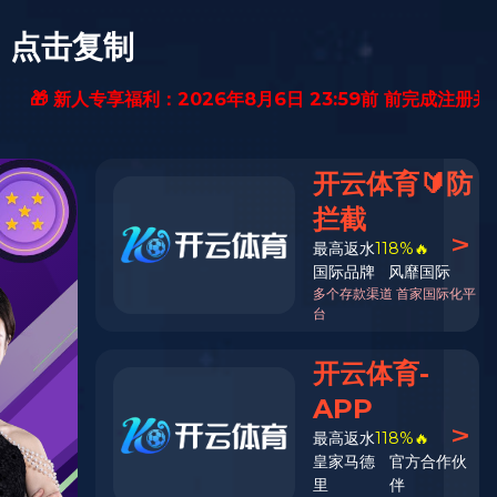
联系九游(中国)
九游官方端网页版登录入口股份
（000608.SZ）