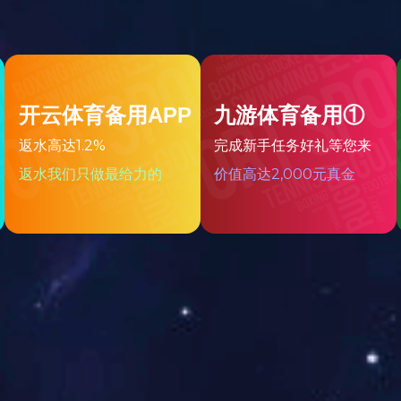
彩虹墙，
原家乐福通州店三层的区域已全部焕新，
在这个五
xin）
从九游官方端网页版登录入口股份（000608）旗下北
悉，商场三层正式焕新归来，
引进影院、KTV、电玩城、儿童
品类，
将陆续开业。露天音乐趴、真人版飞行棋……五一期
登录入口开新嘉年华”主题活动。