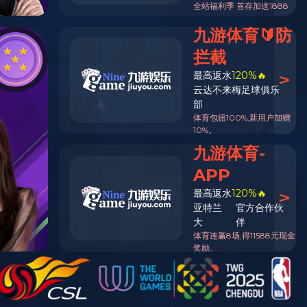
首 页
相关新闻
2025-10-17
沙井京基百纳广场将体育竞技“搬进”商场
宝安日报全媒体记者 罗裕昭第十五届全国
运动会进入倒计时，沙井京基百纳广场积
极响应“全民全运”号召，于...
深圳宝安沙井近500㎡屋顶宠物乐园免费开放
深圳商业空间再升级 沙井京基百纳屋顶萌宠乐园开园迎客
沙井京基百纳广场屋顶宠物乐园免费开放！
快来打球！沙井京基百纳天空篮球场免费开放