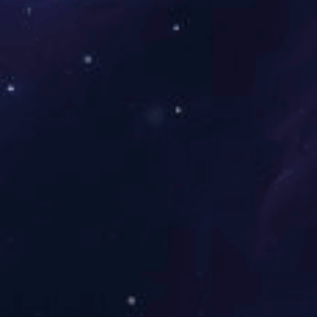
在商场转一圈，节日气氛满满，商场推出了不少互
完成。今年1月开业的
T9 BLOCK美食街区
（以下