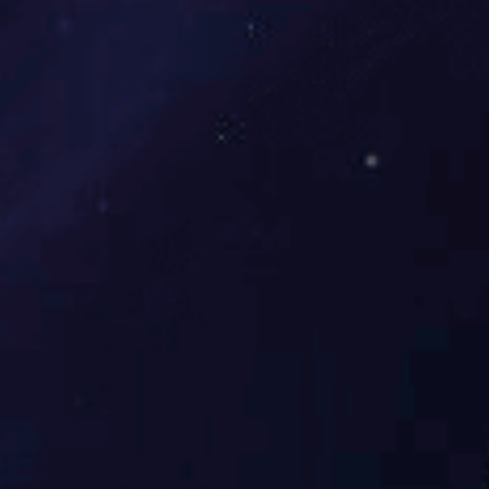
动消费场景，集市、打卡、真人飞行棋等区域已经全部搭建
简称“T9”）人气满满，虽然不是饭点，仍然有不少食客光顾。