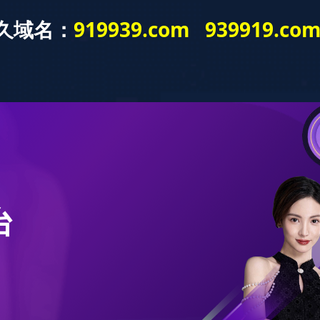
项目
九游(中国)
投资者关系
品牌建设
加入九游(中国)