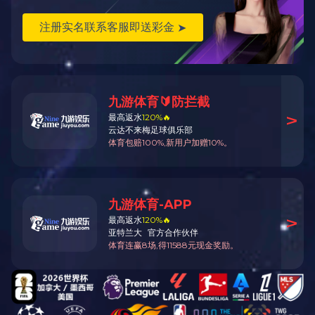
会员礼品兑换处
花YOUNG过中秋·遇见国风
活动邀请12位汉服演员于9月18日下午16：30-19：00在场内各楼
层进行巡游，并在南广场进行国风舞蹈快闪秀。