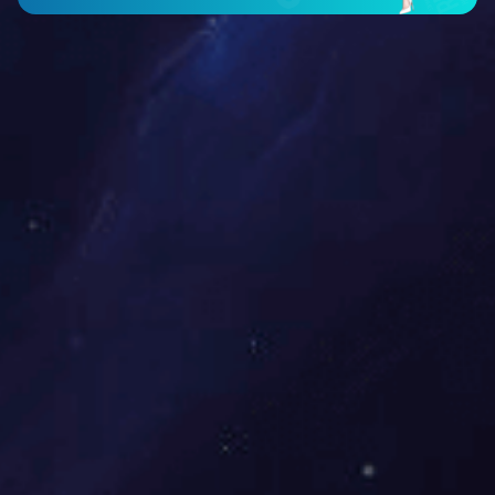
0元砍价活动&九游官方端网页版登录入口扭蛋机活动
“九游官方端网页版登录入口新业YG”小程序作为成都九游官方端网
页版登录入口新业中心营销活动的新渠道，为各类营销活动提供了
技术支持，助力活动的多元化。系列定制活动的举办，有利于小程
序会员注册量的提升、增强顾客消费忠诚度，同时逐步改善周边社
区受众群体对九游官方端网页版登录入口新业中心的刻板印象。