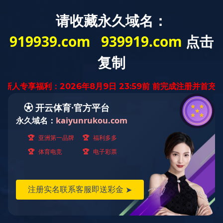
公司新闻
项目动态
企业风采
媒体报道
成都九游官方端网页版登录入口新业中心举行
“九游官方端网页版登录入口和你 花YOUNG过